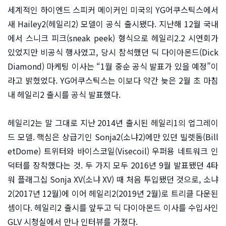
세계적인 하이엔드 스피커 메이커인 미국의 YG어쿠스틱스에서
새 Hailey2(헤일리2) 모델이 공식 출시됐다. 지난해 12월 국내
에서 스니크 피크(sneak peek) 형식으로 헤일리2.2 시연회가
있었지만 비공식 행사였고, 당시 참석했던 딕 다이아몬드(Dick
Diamond) 마케팅 이사는 “1월 중순 공식 발표가 있을 예정”이
라고 밝혔었다. YG어쿠스틱스는 이보다 약간 늦은 2월 초 마침
내 헤일리2 출시를 공식 발표했다.
헤일리2는 말 그대로 지난 2014년 출시된 헤일리1의 업그레이
드 모델. 핵심은 상급기인 Sonja2(소냐2)에만 있던 빌렛돔(Bill
etDome) 트위터와 바이스코일(Visecoil) 우퍼용 네트워크 인
덕터를 장착했다는 것. 두 가지 모두 2016년 9월 발표됐던 4타
워 플래그십 Sonja XV(소냐 XV) 때 처음 투입됐던 것으로, 소냐
2(2017년 12월)에 이어 헤일리2(2019년 2월)로 트리클 다운된
셈이다. 헤일리2 출시를 앞두고 딕 다이아몬드 이사를 수입사인
GLV 시청실에서 만나 인터뷰를 가졌다.