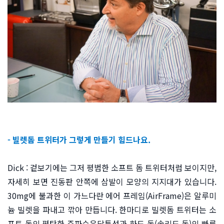
- 빌렛돔 트위터가 그렇게 만들기 힘드나요.
Dick : 겉보기에는 그저 평범한 소프트 돔 트위터처럼 보이지만,
자세히 보면 진동판 안쪽에 삼발이 모양의 지지대가 있습니다.
30mg에 불과한 이 가느다란 에어 프레임(AirFrame)은 알루미
늄 빌렛을 파내고 깎아 만듭니다. 한마디로 빌렛돔 트위터는 소
프트 돔의 평탄한 주파수응답특성과 하드 돔(솔리드 돔)의 빠른