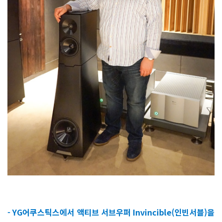
- YG어쿠스틱스에서 액티브 서브우퍼 Invincible(인빈서블)을