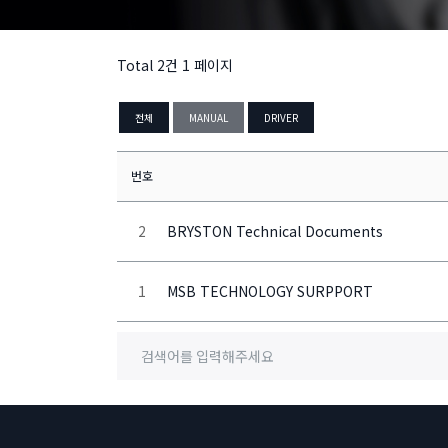
Total 2건
1 페이지
전체
MANUAL
DRIVER
번호
2
BRYSTON Technical Documents
1
MSB TECHNOLOGY SURPPORT
검색어